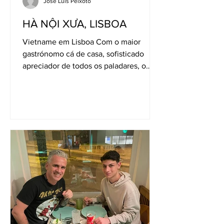
José Luís Peixoto
HÀ NỘI XƯA, LISBOA
Vietname em Lisboa Com o maior
gastrónomo cá de casa, sofisticado
apreciador de todos os paladares, o
meu filho André, fomos desta vez às
Avenidas Novas, mais concretamente à
Av. João Crisóstomo, nº47. Nesse
número discreto, há uma porta que, ao
ser atravessada, nos transporta para
bem longe: não apenas
geograficamente, mas também nos
sentidos. O restaurante Hà Nội Xưa ,
que em português significa “Hanói
Antiga”, oferece uma viagem culinária
ao Vietname, com paragens em sabor