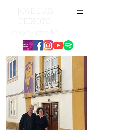
JOSÉ LUÍS
PEIXOTO
viagens para ler