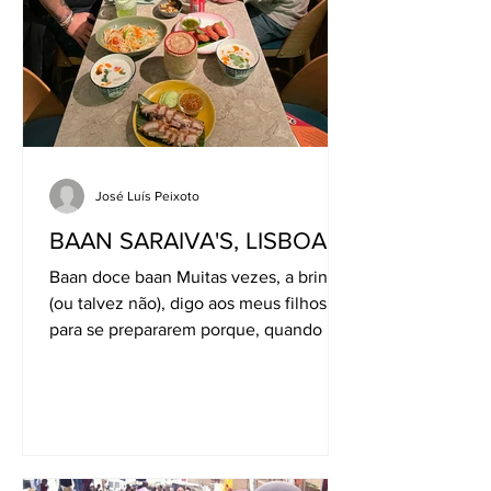
José Luís Peixoto
BAAN SARAIVA'S, LISBOA
Baan doce baan Muitas vezes, a brincar
(ou talvez não), digo aos meus filhos
para se prepararem porque, quando me
reformar, vão ter de me...