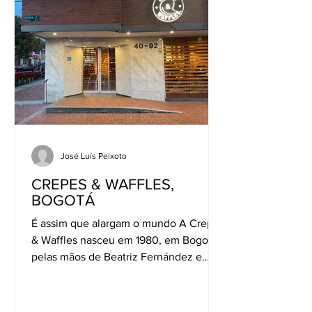
José Luís Peixoto
CREPES & WAFFLES,
BOGOTÁ
É assim que alargam o mundo A Crepes
& Waffles nasceu em 1980, em Bogotá,
pelas mãos de Beatriz Fernández e
Eduardo Macía, então...