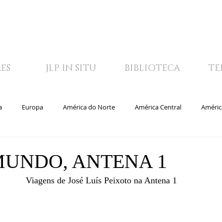
ES
JLP IN SITU
BIBLIOTECA
TE
a
Europa
América do Norte
América Central
Améric
blioteca
Vídeos
JLP IN SITU
TV
MUNDO, ANTENA 1
Viagens de José Luís Peixoto na Antena 1