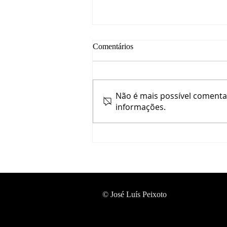
Comentários
Não é mais possível comentar
informações.
SANTA CRUZ, PORTUGAL
© José Luís Peixoto