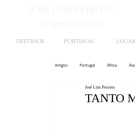
JOSÉ LUÍS PEIXOTO
viagens para ler
DESTINOS
PORTUGAL
LUGAR
Artigos
Portugal
África
Ási
José Luís Peixoto
Médio Oriente
Lugares
Bi
TANTO 