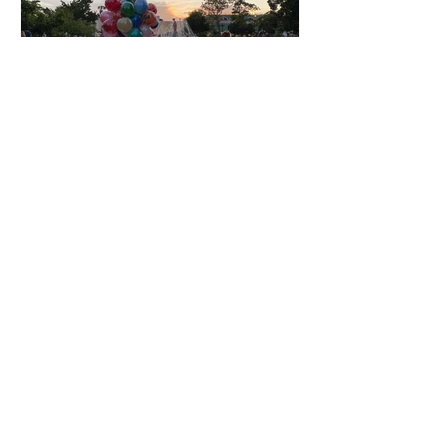
José Luís Peixoto
VALLADOLID, YUCATÁN,
MÉXICO
Como uma cor, o tempo