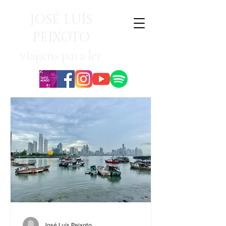
JOSÉ LUÍS
PEIXOTO
viagens para ler
José Luís Peixoto