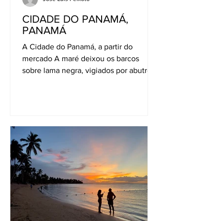
CIDADE DO PANAMÁ,
PANAMÁ
A Cidade do Panamá, a partir do
mercado A maré deixou os barcos
sobre lama negra, vigiados por abutres
pousados no telhado do mercado. Mais
logo, ao fim da tarde, as águas
regressarão aqui e voltarão a dar
mobilidade a estas embarcações de
madeira. Agora, as suas cores garridas
contrastam com a lama e com o céu
pesado. O sol é filtrado por nuvens
pesadas, o calor é ainda mais
castigador. No caminho para o
mercado, cruzam-se carros de mãos,
vão cheios de gelo para lá, voltam v