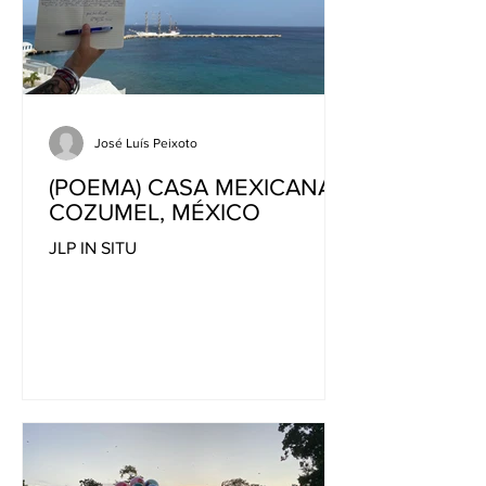
José Luís Peixoto
(POEMA) CASA MEXICANA,
COZUMEL, MÉXICO
JLP IN SITU