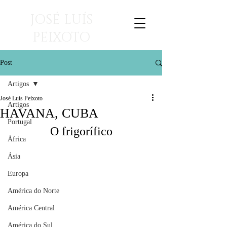
JOSÉ LUÍS
PEIXOTO
viagens para ler
Post
Artigos
José Luís Peixoto
Artigos
HAVANA, CUBA
Portugal
O frigorífico
África
Ásia
Europa
América do Norte
América Central
América do Sul