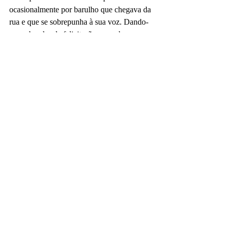
ocasionalmente por barulho que chegava da 
rua e que se sobrepunha à sua voz. Dando-
me palmadas de felicitação no ombro, 
certificando-se de que eu entendia a 
importância daquele momento, o dono da 
casa voltou a repetir: José Manuel, és tu que 
vais estrear o frigorífico novo.
Texto e fotos de 
José Luís Peixoto
https://www.youtube.com/watch?v=7xcbxbpVDpI