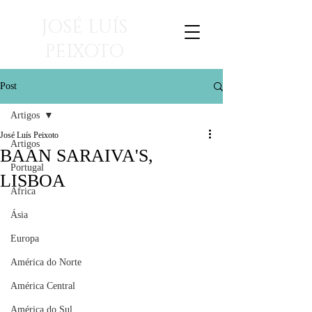
JOSÉ LUÍS
PEIXOTO
viagens para ler
Post
Artigos
José Luís Peixoto
Artigos
BAAN SARAIVA'S,
Portugal
LISBOA
África
Ásia
Europa
América do Norte
América Central
América do Sul