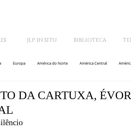
ES
JLP IN SITU
BIBLIOTECA
TE
a
Europa
América do Norte
América Central
Améric
blioteca
Vídeos
JLP IN SITU
TV
TO DA CARTUXA, ÉVOR
AL
ilêncio