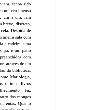
viam, tenha sido 
va um céu imenso 
, um a um, iam 
 breve, discreto, 
cela. Despida de 
primeira sala com 
ia e cadeira, uma 
onja, e um pátio 
preenchidos com 
or, através de um 
as da biblioteca, 
como Mariologia, 
s últimos livros 
hecimento”. Faz 
uatro dos monges 
uarentas. Quanto 
vocação cartuxa. 