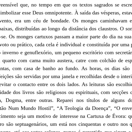
eensível que, no tempo em que os textos sagrados se escre
simbolizar esse Deus omnipotente. À saída das vésperas, esta
nvento, era um céu de bondade. Os monges caminhavam e
aixas, distribuídas ao longo da distância dos claustros. O som
r-se. Os monges cartuxos passam a maior parte do dia na sua 
voto ou prático, cada cela é individual e constituída por uma 
o inverno e genuflexório, um pequeno escritório com secretár
 quarto com cama muito austera, catre com colchão de esp
antas, com casa de banho ao fundo. As horas, os dias são 
feições são servidas por uma janela e recolhidas desde o interi
vitar o contacto entre os dois lados. As leituras são escolhid
idade dos livros são religiosos ou espirituais, com secções 
ia, Dogma, entre outras. Reparei nos títulos de alguns do
istão Num Mundo Hostil”, “A Teologia da Doença”, “O envel
cimento seja um motivo de interesse na Cartuxa de Évora: q
tro são septuagenários, um está nos cinquentas e outro nos q
ovens, até aos votos solenes, nunca é garantido que sigam a 