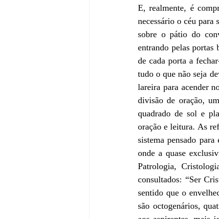
E, realmente, é compr
necessário o céu para 
sobre o pátio do co
entrando pelas portas b
de cada porta a fecha
tudo o que não seja de
lareira para acender n
divisão de oração, um
quadrado de sol e pl
oração e leitura. As re
sistema pensado para e
onde a quase exclusiv
Patrologia, Cristolog
consultados: “Ser Cr
sentido que o envelhe
são octogenários, qua
aos aspirantes, mais j