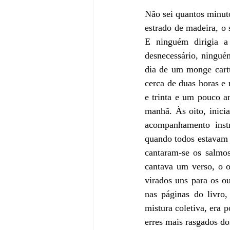
Não sei quantos minut
estrado de madeira, o 
E ninguém dirigia a
desnecessário, ninguém
dia de um monge cartu
cerca de duas horas e
e trinta e um pouco an
manhã. Às oito, inici
acompanhamento instr
quando todos estavam p
cantaram-se os salmos
cantava um verso, o o
virados uns para os ou
nas páginas do livro
mistura coletiva, era p
erres mais rasgados d