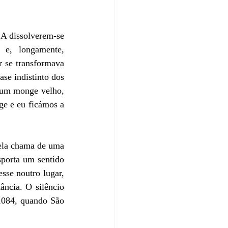
A dissolverem-se 
e, longamente, 
 se transformava 
se indistinto dos 
 um monge velho, 
e e eu ficámos a 
ela chama de uma 
porta um sentido 
se noutro lugar, 
ncia. O silêncio 
1084, quando São 