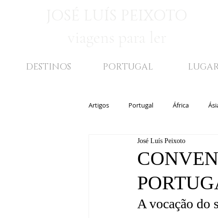
JOSÉ LUÍS PEIXOTO
viagens para ler
DESTINOS
PORTUGAL
LUGAR
Artigos
Portugal
África
Ási
José Luís Peixoto
Médio Oriente
Lugares
Bi
CONVEN
PORTUG
A vocação do s