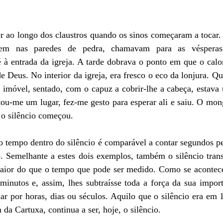
 ao longo dos claustros quando os sinos começaram a tocar. 
em nas paredes de pedra, chamavam para as vésperas 
à entrada da igreja. A tarde dobrava o ponto em que o calor
 Deus. No interior da igreja, era fresco o eco da lonjura. Qua
, imóvel, sentado, com o capuz a cobrir-lhe a cabeça, estava
ou-me um lugar, fez-me gesto para esperar ali e saiu. O mong
e o silêncio começou.
o tempo dentro do silêncio é comparável a contar segundos p
. Semelhante a estes dois exemplos, também o silêncio trans
aior do que o tempo que pode ser medido. Como se aconteces
inutos e, assim, lhes subtraísse toda a força da sua importâ
ar por horas, dias ou séculos. Aquilo que o silêncio era em 
a Cartuxa, continua a ser, hoje, o silêncio.