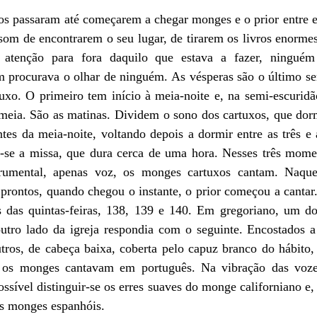
os passaram até começarem a chegar monges e o prior entre el
som de encontrarem o seu lugar, de tirarem os livros enormes
 atenção para fora daquilo que estava a fazer, ninguém
 procurava o olhar de ninguém. As vésperas são o último serv
xo. O primeiro tem início à meia-noite e, na semi-escuridão
 meia. São as matinas. Dividem o sono dos cartuxos, que dorm
tes da meia-noite, voltando depois a dormir entre as três e 
a-se a missa, que dura cerca de uma hora. Nesses três momen
umental, apenas voz, os monges cartuxos cantam. Naquel
rontos, quando chegou o instante, o prior começou a cantar. 
 das quintas-feiras, 138, 139 e 140. Em gregoriano, um dos
utro lado da igreja respondia com o seguinte. Encostados a 
tros, de cabeça baixa, coberta pelo capuz branco do hábito, 
, os monges cantavam em português. Na vibração das vozes
ossível distinguir-se os erres suaves do monge californiano e, 
os monges espanhóis.