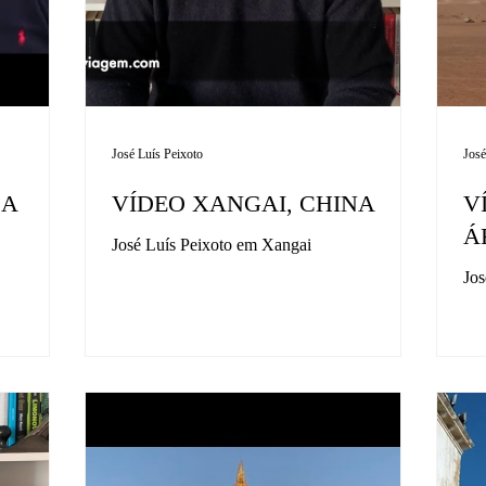
José Luís Peixoto
José
BA
VÍDEO XANGAI, CHINA
V
Á
José Luís Peixoto em Xangai
Jos