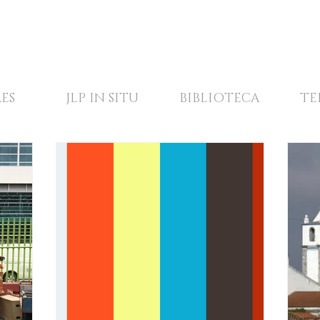
ES
JLP IN SITU
BIBLIOTECA
TE