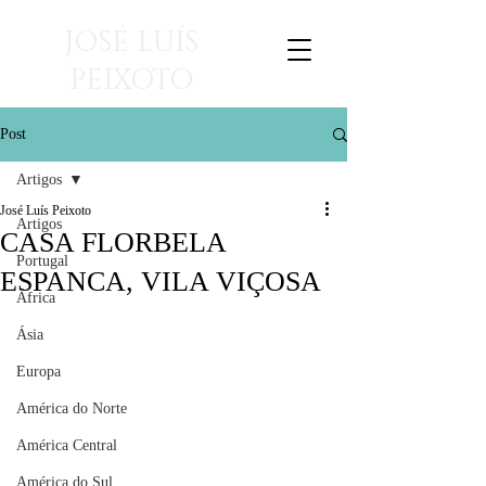
JOSÉ LUÍS
PEIXOTO
viagens para ler
Post
Artigos
José Luís Peixoto
Artigos
CASA FLORBELA
Portugal
ESPANCA, VILA VIÇOSA
África
Ásia
Europa
América do Norte
América Central
América do Sul